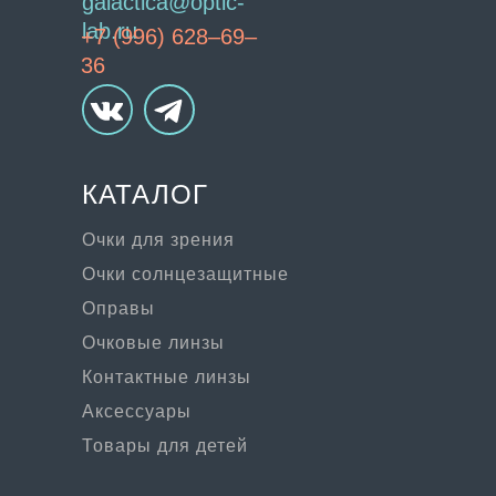
galactica@optic-
lab.ru
+7 (996) 628–69–
36
КАТАЛОГ
Очки для зрения
Очки солнцезащитные
Оправы
Очковые линзы
Контактные линзы
Аксессуары
Товары для детей