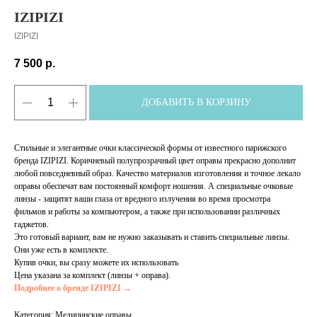
IZIPIZI
IZIPIZI
7 500
р.
ДОБАВИТЬ В КОРЗИНУ
Стильные и элегантные очки классической формы от известного парижского
бренда IZIPIZI. Коричневый полупрозрачный цвет оправы прекрасно дополнит
любой повседневный образ. Качество материалов изготовления и точное лекало
оправы обеспечат вам постоянный комфорт ношения. А специальные очковые
линзы - защитят ваши глаза от вредного излучения во время просмотра
фильмов и работы за компьютером, а также при использовании различных
гаджетов.
Это готовый вариант, вам не нужно заказывать и ставить специальные линзы.
Они уже есть в комплекте.
Купив очки, вы сразу можете их использовать
Цена указана за комплект (линзы + оправа).
Подробнее о бренде IZIPIZI →
Категория: Медицинские оправы