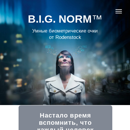
B.I.G. NORM
™
Умные биометрические очки
от Rodenstock
Настало время
вспомнить, что
каждый человек