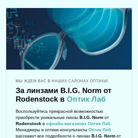
МЫ ЖДЕМ ВАС В НАШИХ САЛОНАХ ОПТИКИ!
За линзами B.I.G. Norm от
Rodenstock в
Оптик Лаб
Воспользуйтесь прекрасной возможностью
приобрести уникальные линзы
B.I.G. Norm
от
Rodenstock
в
офлайн-магазинах Оптик Лаб
.
Менеджеры и оптики-консультанты
Оптик Лаб
расскажут все подробности о линзах
B.I.G. Norm
от