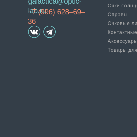
galactica@optic-
Очки солн
lab.ru
+7 (996) 628–69–
Оправы
36
Очковые л
Контактные
Аксессуар
Товары для