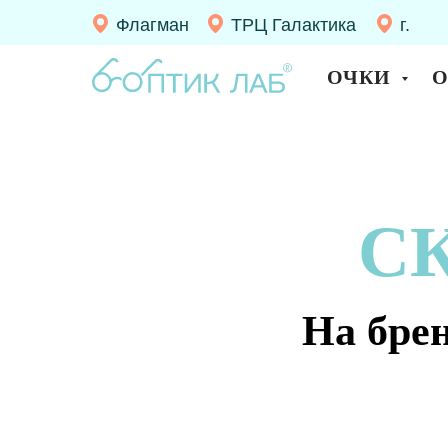
Флагман
ТРЦ Галактика
г.
Десно
ОЧКИ
СК
На бре