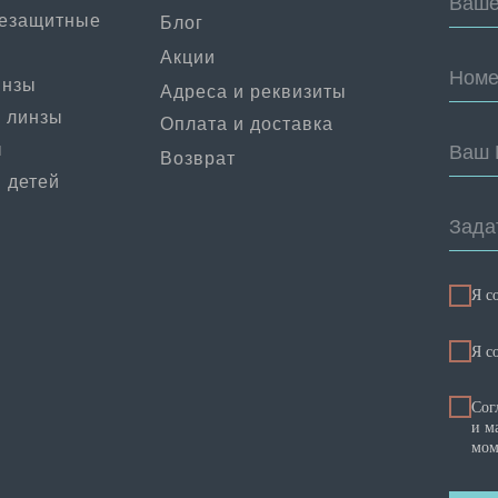
Ваше
цезащитные
Блог
Акции
Номе
инзы
Адреса и реквизиты
 линзы
Оплата и доставка
ы
Ваш 
Возврат
 детей
Зада
Я с
Я c
Сог
и м
мом