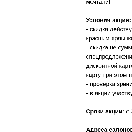
мечтали!
Условия акции:
- скидка действ
красным ярлычк
- скидка не сум
спецпредложения
дисконтной карт
карту при этом 
- проверка зрен
- в акции участ
Сроки акции:
с 
Адреса салоно