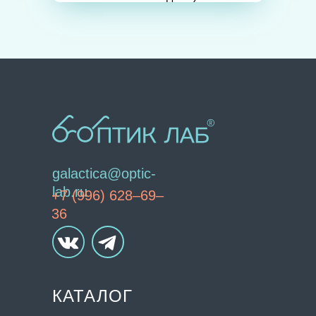
galactica@optic-
lab.ru
+7 (996) 628–69–
36
КАТАЛОГ