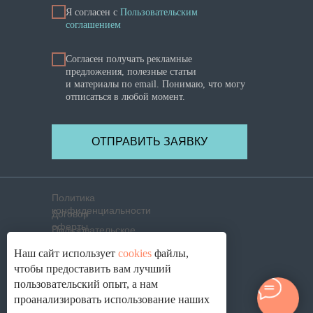
Я cогласен с
Пользовательским
соглашением
Согласен получать рекламные
предложения, полезные статьи
и материалы по email. Понимаю, что могу
отписаться в любой момент.
ОТПРАВИТЬ ЗАЯВКУ
Политика
конфиденциальности
Договор
оферты
Пользовательское
соглашение
Политика использования
Наш сайт использует
cookies
файлы,
cookies
Согласие на обработку
чтобы предоставить вам лучший
ПД
пользовательский опыт, а нам
© 2021-2026. ОПТИК ЛАБ ®, г. Смоленск
проанализировать использование наших