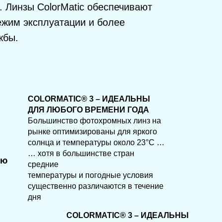
. Линзы ColorMatic обеспечивают
 и температуры около 23°C …
 в большинстве стран
жим эксплуатации и более
ие
жбы.
атуры и погодные условия
венно различаются в течение
COLORMATIC® 3 – ИДЕАЛЬНЫ
ДЛЯ ЛЮБОГО СЕЗОНА
ColorMatic® IQ 3 обеспечивает
оптимальную четкость и
светопропускание в пасмурные дни,
даже при небе , затянутом облаками.
Обычно фотохромные линзы
слишком темные для пасмурных
дней (при низких температурах)
- стиль,