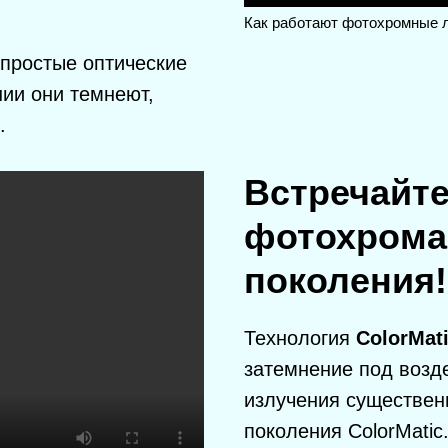
Как работают фотохромные 
 простые оптические
ии они темнеют,
.
Встречайте
фотохрома
поколения!
Технология
ColorMati
IQ3
®
затемнение под возд
COLOR
излучения существен
ДЛЯ 
Больш
поколения ColorMatic
рынке 