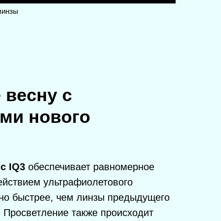
линзы
 весну с
ми нового
c IQ3
обеспечивает равномерное
ействием ультрафиолетового
MATIC® 3 – ИДЕАЛЬНЫ
но быстрее, чем линзы предыдущего
ЛЮБОГО ВРЕМЕНИ ГОДА
инство фотохромных линз на
. Просветление также происходит
оптимизированы для яркого