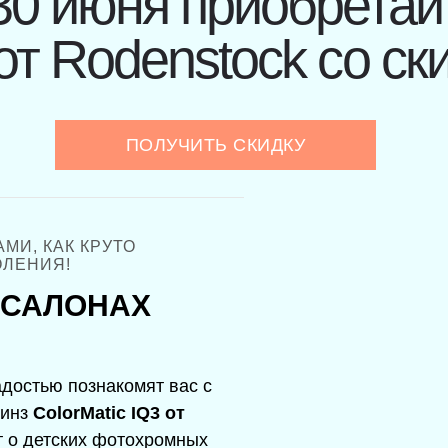
 30 июня приобретай
 от Rodenstock со с
ПОЛУЧИТЬ СКИДКУ
МИ, КАК КРУТО
ОЛЕНИЯ!
 САЛОНАХ
адостью познакомят вас с
инз
ColorMatic IQ3 от
ут о детских фотохромных