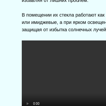
избавляя от лишних проблем.
В помещении их стекла работают как
или имиджевые, а при ярком освещен
защищая от избытка солнечных лучей
ColorMatic
ColorMatic
3
– новейший