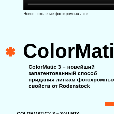
запатентованный способ
придания линзам фотохромных
Новое поколение фотохромных линз
свойств от
Rodenstock
COLORMATIC® 3 – ЗАЩИТА
СВЕТОЧУВСТВИТЕЛЬНЫХ
ГЛАЗ
 Свет, создающий дискомфорт, будет
блокироваться благодаря защитному
C
затемнению
Mi
 Чувствительные глаза чувствуют себя
спокойно и комфортно при любом освещении
 Улучшение общего самочувствия в
повседневной жизни