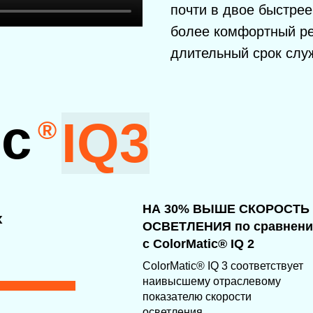
почти в двое быстрее
солнца
НА 30% ВЫШЕ СКОРОСТЬ
… хотя
более комфортный ре
ОСВЕТЛЕНИЯ по сравнению
средн
с ColorMatic® IQ 2
длительный срок слу
темпер
сущест
ColorMatic® IQ 3 соответствует
дня
наивысшему отраслевому
показателю скорости
осветления
OLORMATIC® 3 – СНИЖЕНИЕ УРОВНЯ СИНЕГО СВЕТА
n. 34% снижение уровня синего света
При небольшой активации, например, в помещении
рядом с окном, ColorMatic® 3 обеспечивает
максимальное снижение синего света по сравнению с
другими линзами Rodenstock
ColorMatic
® IQ3