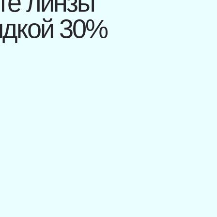
те линзы
кидкой 30%