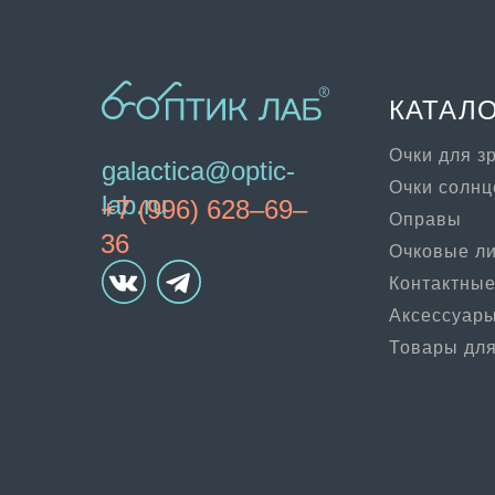
КАТАЛ
Очки для з
galactica@optic-
Очки солн
lab.ru
+7 (996) 628–69–
Оправы
36
Очковые л
Контактные
Аксессуар
Товары для