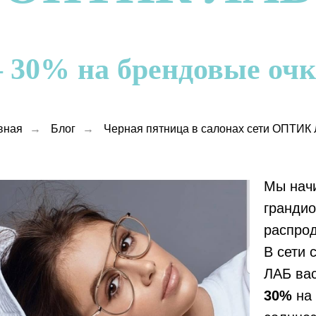
 30% на брендовые очк
вная
→
Блог
→
Черная пятница в салонах сети ОПТИК
Мы нач
гранди
распрод
В сети
ЛАБ ва
30%
на