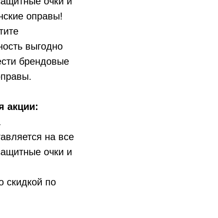
ащитные очки и
нские оправы!
тите
ность выгодно
ести брендовые
оправы.
я акции:
а
авляется на все
ащитные очки и
о скидкой по