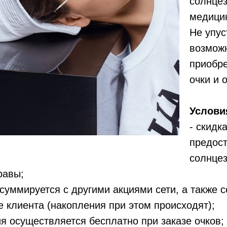
солнцез
медици
Не упус
возмож
приобр
очки и 
Услови
- скидк
предост
солнцез
равы;
 суммируется с другими акциями сети, а также с
е клиента (накопления при этом происходят);
ия осуществляется бесплатно при заказе очков;