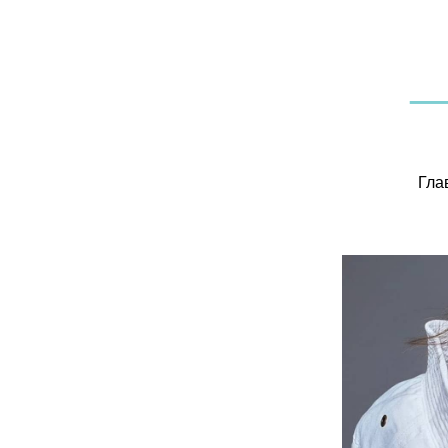
—
Гла