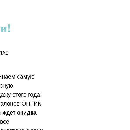
и!
 ЛАБ
инаем самую
озную
ажу этого года!
 салонов ОПТИК
с ждет
скидка
 все