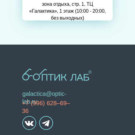
зона отдыха, стр. 1, ТЦ
«Галактика», 1 этаж (10:00 - 20:00,
без выходных)
galactica@optic-
lab.ru
+7 (996) 628–69–
36