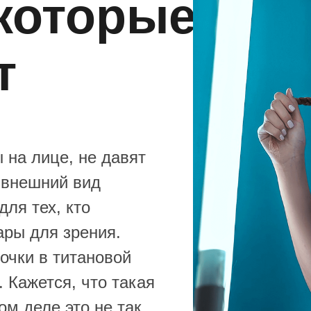
 которые
т
 на лице, не давят
 внешний вид
ля тех, кто
ары для зрения.
очки в титановой
 Кажется, что такая
ом деле это не так.